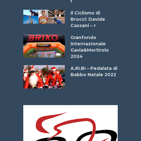
r
ne
Il Ciclismo di
o
Brocci: Davide
onale San
Cassani – r
ipressa –
Aprile
Granfondo
Internazionale
Gavia&Mortirolo
e Sea –
2024
dei Poeti
A.RI.BI – Pedalata di
Babbo Natale 2022
La
 verde”