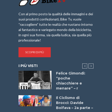
Con al primo posto la qualità delle immagini e dei
suoi prodotti confezionati, Bike Tv, vuole
“raccogliere” tutte le realtà che ruotano intorno
al fantastico e variegato mondo della bicicletta,
in ogni sua forma, sia quella ludica, sia quella più
professionale!
SCOPRI DI PIÙ
I PIÙ VISTI
do “La
Felice Gimondi:
a Bike
“poche
 2025”
chiacchiere e
menare” – r
a
Il Ciclismo di
stelli” –
Brocci: Davide
a
Boifava – 2a parte –