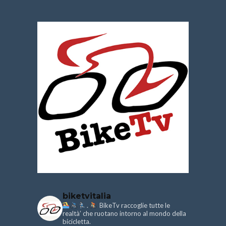
biketvitalia
.
BikeTv raccoglie tutte le
realtà’ che ruotano intorno al mondo della
bicicletta.