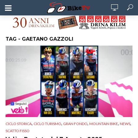
TAG - GAETANO GAZZOLI
,
,
,
,
,
CICLO STORICA
CICLO TURISMO
GRAN FONDO
MOUNTAIN BIKE
NEWS
SCATTO FISSO