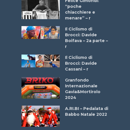
do “La
Felice Gimondi:
a Bike
“poche
 2025”
chiacchiere e
menare” – r
a
Il Ciclismo di
stelli” –
Brocci: Davide
a
Boifava – 2a parte –
r
ne
Il Ciclismo di
o
Brocci: Davide
onale San
Cassani – r
ipressa –
Aprile
Granfondo
Internazionale
Gavia&Mortirolo
e Sea –
2024
dei Poeti
A.RI.BI – Pedalata di
Babbo Natale 2022
La
 verde”