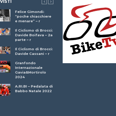
 VISTI
Felice Gimondi:
Brocci Incontra
“poche chiacchiere
Giuseppe Martinell
e menare” – r
– r
Il Ciclismo di Brocci:
Davide Boifava – 2a
Che cos’è il
parte – r
triathlon? Con
Simone Diamantini
Il Ciclismo di Brocci:
– r
Davide Cassani – r
2a BITRAIL 23
Granfondo
Marzo 2025 – Bosc
Internazionale
Comunale di
Gavia&Mortirolo
Bitonto (Ba)
2024
Ottavio Bottechia 
A.RI.BI – Pedalata di
Versione Integrale 
Babbo Natale 2022
r
GF Città di Loano
2022: Buona la
Prima