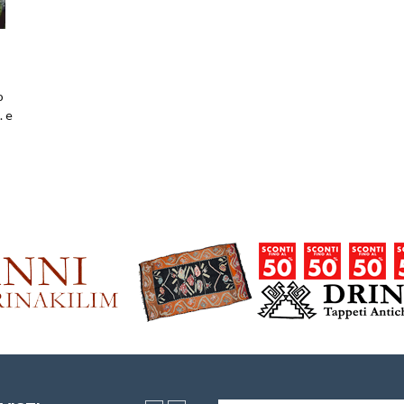
o
. e