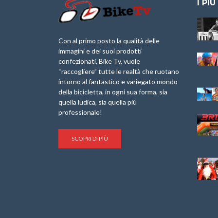
I PIÙ
Granfondo
Aspettando “La
Internazionale
Pellegrina Bike
Laigueglia 22
Marathon 2025”
Con al primo posto la qualità delle
Febbraio 2026
immagini e dei suoi prodotti
IX Ed. “Tra
confezionati, Bike Tv, vuole
Granfondo
Borghi&Castelli” –
“raccogliere” tutte le realtà che ruotano
Internazionale
Anteprima
intorno al fantastico e variegato mondo
Briko Torino – 11
della bicicletta, in ogni sua forma, sia
Maggio 2025 – r
1a Edizione
Granfondo
quella ludica, sia quella più
Minerva Edizioni e
Internazionale San
professionale!
Giancarlo Brocci
Lorenzo Cipressa –
per “Bartali l’Ultimo
Sabato 5 Aprile
Eroico” – r
2025
SCOPRI DI PIÙ
Sulle Strade di
Life on the Sea –
Graziano Battistini
Nel Golfo dei Poeti
Cinema: “La
Il Ciclismo di Brocci
bicicletta verde”
– Roberto Damiani