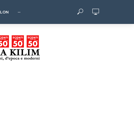
HLON
···