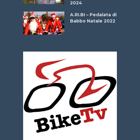
2024
dei Poeti
A.RI.BI – Pedalata di
Babbo Natale 2022
La
 verde”