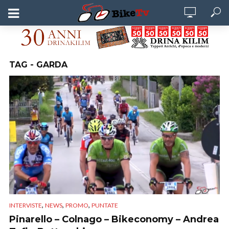
TAG - GARDA
,
,
,
INTERVISTE
NEWS
PROMO
PUNTATE
Pinarello – Colnago – Bikeconomy – Andrea