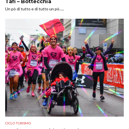
Tafi – Bottecchia
Un pò di tutto e di tutto un pò…..
CICLO TURISMO