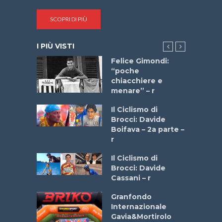
SCOPRI DI PIÙ
I PIÙ VISTI
do “La
Felice Gimondi:
a Bike
“poche
 2025”
chiacchiere e
menare” – r
a
Il Ciclismo di
stelli” –
Brocci: Davide
a
Boifava – 2a parte –
r
ne
Il Ciclismo di
o
Brocci: Davide
onale San
Cassani – r
ipressa –
Aprile
Granfondo
Internazionale
Gavia&Mortirolo
e Sea –