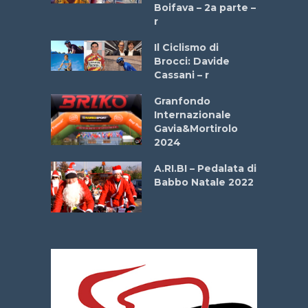
a
Boifava – 2a parte –
r
ne
Il Ciclismo di
o
Brocci: Davide
onale San
Cassani – r
ipressa –
Aprile
Granfondo
Internazionale
Gavia&Mortirolo
e Sea –
2024
dei Poeti
A.RI.BI – Pedalata di
Babbo Natale 2022
La
 verde”