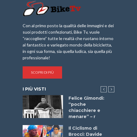
Con al primo posto la qualità delle immagini e dei
suoi prodotti confezionati, Bike Tv, vuole
“raccogliere” tutte le realtà che ruotano intorno
al fantastico e variegato mondo della bicicletta,
in ogni sua forma, sia quella ludica, sia quella più
professionale!
SCOPRI DI PIÙ
I PIÙ VISTI
do “La
Felice Gimondi:
a Bike
“poche
 2025”
chiacchiere e
menare” – r
a
Il Ciclismo di
stelli” –
Brocci: Davide