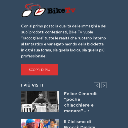
Con al primo posto la qualità delle immagini e dei
suoi prodotti confezionati, Bike Tv, vuole
“raccogliere” tutte le realtà che ruotano intorno
al fantastico e variegato mondo della bicicletta,
in ogni sua forma, sia quella ludica, sia quella più
professionale!
SCOPRI DI PIÙ
I PIÙ VISTI
do “La
Felice Gimondi:
a Bike
“poche
 2025”
chiacchiere e
menare” – r
a
Il Ciclismo di
stelli” –
Brocci: Davide