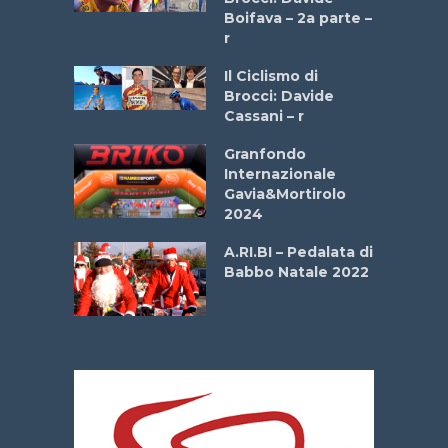
a
Boifava – 2a parte –
r
ne
Il Ciclismo di
o
Brocci: Davide
onale San
Cassani – r
ipressa –
Aprile
Granfondo
Internazionale
Gavia&Mortirolo
e Sea –
2024
dei Poeti
A.RI.BI – Pedalata di
Babbo Natale 2022
La
 verde”