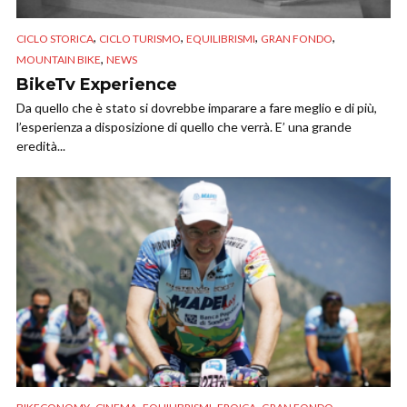
,
,
,
,
CICLO STORICA
CICLO TURISMO
EQUILIBRISMI
GRAN FONDO
,
MOUNTAIN BIKE
NEWS
BikeTv Experience
Da quello che è stato si dovrebbe imparare a fare meglio e di più,
l’esperienza a disposizione di quello che verrà. E’ una grande
eredità...
,
,
,
,
,