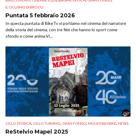
BIKECONOMY
CINEMA
EQUILIBRISMI
EROICA
GRAN FONDO
IL CICLISMO DI BROCCI
Puntata 5 febbraio 2026
In questa puntata di BikeTv vi portiamo nel cinema del narratore
della storia del cinema, con tre film che hanno lo sport come
sfondo e come anima.Vi...
,
,
,
,
CICLO STORICA
CICLO TURISMO
GRAN FONDO
MOUNTAIN BIKE
NEWS
ReStelvio Mapei 2025