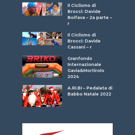
a
Il Ciclismo di
stelli” –
Brocci: Davide
a
Boifava – 2a parte –
r
ne
Il Ciclismo di
o
Brocci: Davide
onale San
Cassani – r
ipressa –
Aprile
Granfondo
Internazionale
Gavia&Mortirolo
e Sea –
2024
dei Poeti
A.RI.BI – Pedalata di
Babbo Natale 2022
La
 verde”