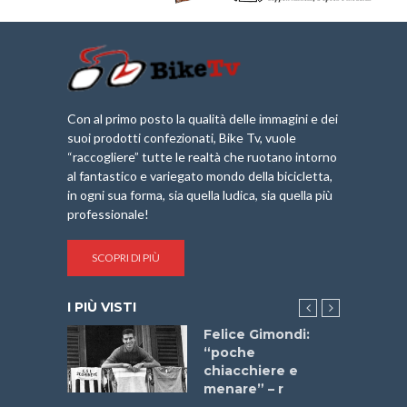
Con al primo posto la qualità delle immagini e dei
suoi prodotti confezionati, Bike Tv, vuole
“raccogliere” tutte le realtà che ruotano intorno
al fantastico e variegato mondo della bicicletta,
in ogni sua forma, sia quella ludica, sia quella più
professionale!
SCOPRI DI PIÙ
I PIÙ VISTI
do “La
Felice Gimondi:
a Bike
“poche
 2025”
chiacchiere e
menare” – r