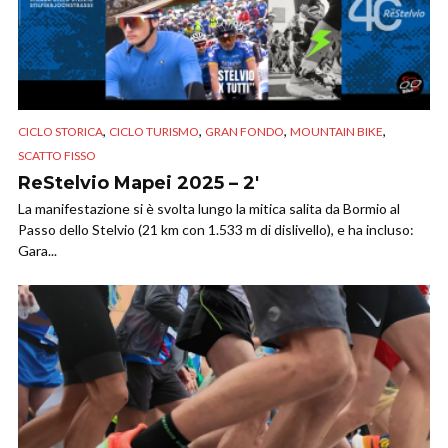
,
,
,
,
CICLO STORICA
CICLO TURISMO
GRAN FONDO
MOUNTAIN BIKE
SCATTO FISSO
ReStelvio Mapei 2025 – 2′
La manifestazione si è svolta lungo la mitica salita da Bormio al
Passo dello Stelvio (21 km con 1.533 m di dislivello), e ha incluso:
Gara...