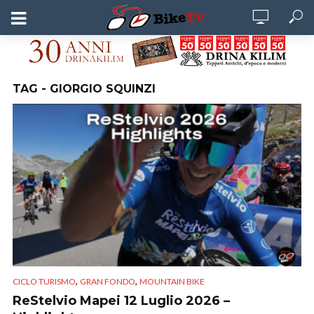
TAG - GIORGIO SQUINZI
,
,
CICLO TURISMO
GRAN FONDO
MOUNTAIN BIKE
ReStelvio Mapei 12 Luglio 2026 –