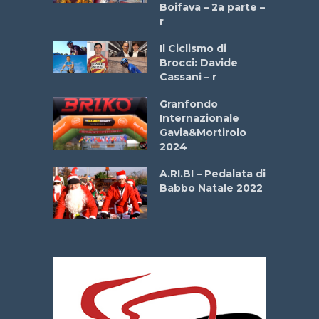
a
Boifava – 2a parte –
r
ne
Il Ciclismo di
o
Brocci: Davide
onale San
Cassani – r
ipressa –
Aprile
Granfondo
Internazionale
Gavia&Mortirolo
e Sea –
2024
dei Poeti
A.RI.BI – Pedalata di
Babbo Natale 2022
La
 verde”