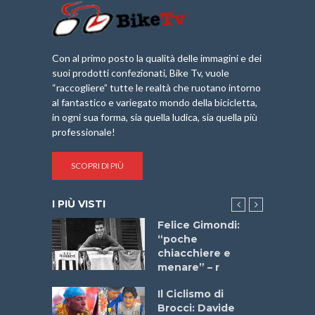
Con al primo posto la qualità delle immagini e dei
suoi prodotti confezionati, Bike Tv, vuole
“raccogliere” tutte le realtà che ruotano intorno
al fantastico e variegato mondo della bicicletta,
in ogni sua forma, sia quella ludica, sia quella più
professionale!
SCOPRI DI PIÙ
I PIÙ VISTI
do “La
Felice Gimondi:
a Bike
“poche
 2025”
chiacchiere e
menare” – r
a
Il Ciclismo di
stelli” –
Brocci: Davide