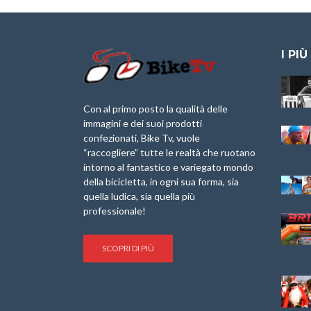
I PIÙ
Granfondo
Aspettando “La
Internazionale
Pellegrina Bike
Laigueglia 22
Marathon 2025”
Con al primo posto la qualità delle
Febbraio 2026
immagini e dei suoi prodotti
IX Ed. “Tra
confezionati, Bike Tv, vuole
Granfondo
Borghi&Castelli” –
“raccogliere” tutte le realtà che ruotano
Internazionale
Anteprima
intorno al fantastico e variegato mondo
Briko Torino – 11
della bicicletta, in ogni sua forma, sia
Maggio 2025 – r
1a Edizione
Granfondo
quella ludica, sia quella più
Minerva Edizioni e
Internazionale San
professionale!
Giancarlo Brocci
Lorenzo Cipressa –
per “Bartali l’Ultimo
Sabato 5 Aprile
Eroico” – r
2025
SCOPRI DI PIÙ
Sulle Strade di
Life on the Sea –
Graziano Battistini
Nel Golfo dei Poeti
Cinema: “La