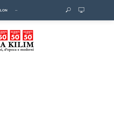
HLON
···