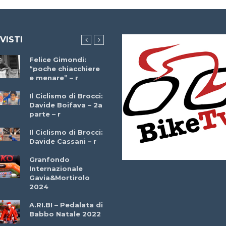
 VISTI
Felice Gimondi:
Brocci Incontra
“poche chiacchiere
Giuseppe Martinell
e menare” – r
– r
Il Ciclismo di Brocci:
Davide Boifava – 2a
Che cos’è il
parte – r
triathlon? Con
Simone Diamantini
Il Ciclismo di Brocci:
– r
Davide Cassani – r
2a BITRAIL 23
Granfondo
Marzo 2025 – Bosc
Internazionale
Comunale di
Gavia&Mortirolo
Bitonto (Ba)
2024
Ottavio Bottechia 
A.RI.BI – Pedalata di
Versione Integrale 
Babbo Natale 2022
r