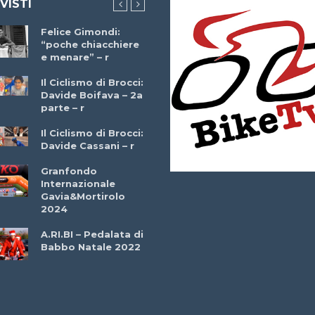
 VISTI
Felice Gimondi:
Brocci Incontra
“poche chiacchiere
Giuseppe Martinell
e menare” – r
– r
Il Ciclismo di Brocci:
Davide Boifava – 2a
Che cos’è il
parte – r
triathlon? Con
Simone Diamantini
Il Ciclismo di Brocci:
– r
Davide Cassani – r
2a BITRAIL 23
Granfondo
Marzo 2025 – Bosc
Internazionale
Comunale di
Gavia&Mortirolo
Bitonto (Ba)
2024
Ottavio Bottechia 
A.RI.BI – Pedalata di
Versione Integrale 
Babbo Natale 2022
r
GF Città di Loano
2022: Buona la
Prima