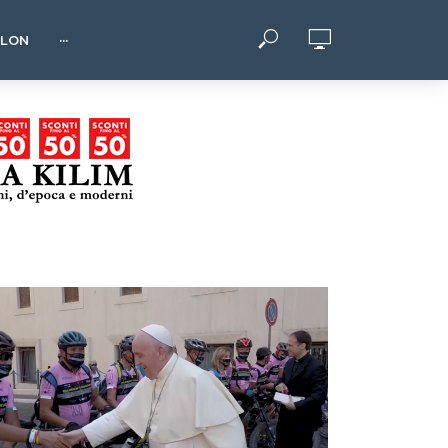
HLON
···