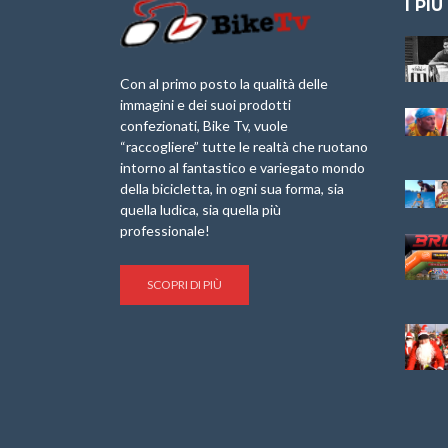
I PIÙ
Granfondo
Aspettando “La
Internazionale
Pellegrina Bike
Laigueglia 22
Marathon 2025”
Con al primo posto la qualità delle
Febbraio 2026
immagini e dei suoi prodotti
IX Ed. “Tra
confezionati, Bike Tv, vuole
Granfondo
Borghi&Castelli” –
“raccogliere” tutte le realtà che ruotano
Internazionale
Anteprima
intorno al fantastico e variegato mondo
Briko Torino – 11
della bicicletta, in ogni sua forma, sia
Maggio 2025 – r
1a Edizione
Granfondo
quella ludica, sia quella più
Minerva Edizioni e
Internazionale San
professionale!
Giancarlo Brocci
Lorenzo Cipressa –
per “Bartali l’Ultimo
Sabato 5 Aprile
Eroico” – r
2025
SCOPRI DI PIÙ
Sulle Strade di
Life on the Sea –
Graziano Battistini
Nel Golfo dei Poeti
Cinema: “La
Il Ciclismo di Brocci
bicicletta verde”
– Roberto Damiani