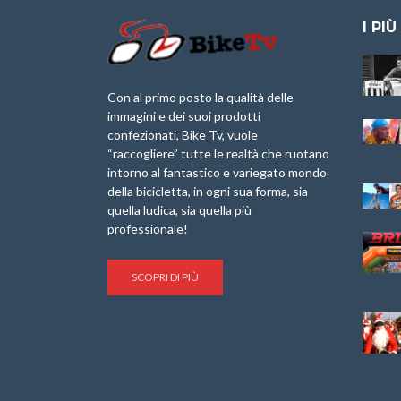
I PIÙ
Granfondo
Aspettando “La
Internazionale
Pellegrina Bike
Laigueglia 22
Marathon 2025”
Con al primo posto la qualità delle
Febbraio 2026
immagini e dei suoi prodotti
IX Ed. “Tra
confezionati, Bike Tv, vuole
Granfondo
Borghi&Castelli” –
“raccogliere” tutte le realtà che ruotano
Internazionale
Anteprima
intorno al fantastico e variegato mondo
Briko Torino – 11
della bicicletta, in ogni sua forma, sia
Maggio 2025 – r
1a Edizione
Granfondo
quella ludica, sia quella più
Minerva Edizioni e
Internazionale San
professionale!
Giancarlo Brocci
Lorenzo Cipressa –
per “Bartali l’Ultimo
Sabato 5 Aprile
Eroico” – r
2025
SCOPRI DI PIÙ
Sulle Strade di
Life on the Sea –
Graziano Battistini
Nel Golfo dei Poeti
Cinema: “La
Il Ciclismo di Brocci
bicicletta verde”
– Roberto Damiani