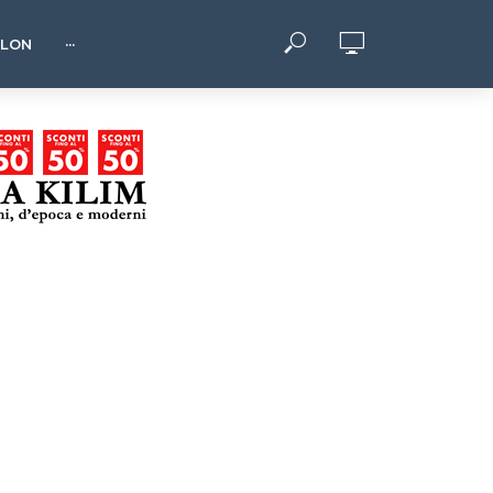
HLON
···