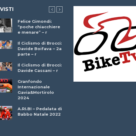
 VISTI
Felice Gimondi:
Brocci Incontra
“poche chiacchiere
Giuseppe Martinell
e menare” – r
– r
Il Ciclismo di Brocci:
Davide Boifava – 2a
Che cos’è il
parte – r
triathlon? Con
Simone Diamantini
Il Ciclismo di Brocci:
– r
Davide Cassani – r
2a BITRAIL 23
Granfondo
Marzo 2025 – Bosc
Internazionale
Comunale di
Gavia&Mortirolo
Bitonto (Ba)
2024
Ottavio Bottechia 
A.RI.BI – Pedalata di
Versione Integrale 
Babbo Natale 2022
r
GF Città di Loano
2022: Buona la