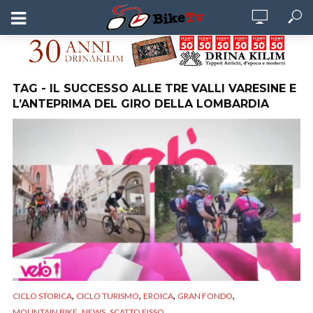
TAG - IL SUCCESSO ALLE TRE VALLI VARESINE E
L’ANTEPRIMA DEL GIRO DELLA LOMBARDIA
,
,
,
,
CICLO STORICA
CICLO TURISMO
EROICA
GRAN FONDO
,
,
MOUNTAIN BIKE
NEWS
SCATTO FISSO