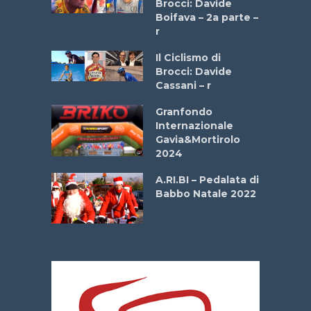
Brocci: Davide
a
Boifava – 2a parte –
r
ne
Il Ciclismo di
o
Brocci: Davide
onale San
Cassani – r
ipressa –
Aprile
Granfondo
Internazionale
Gavia&Mortirolo
e Sea –
2024
dei Poeti
A.RI.BI – Pedalata di
Babbo Natale 2022
La
 verde”