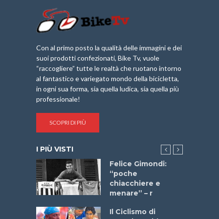
Con al primo posto la qualità delle immagini e dei
suoi prodotti confezionati, Bike Tv, vuole
“raccogliere” tutte le realtà che ruotano intorno
al fantastico e variegato mondo della bicicletta,
in ogni sua forma, sia quella ludica, sia quella più
professionale!
SCOPRI DI PIÙ
I PIÙ VISTI
do “La
Felice Gimondi:
a Bike
“poche
 2025”
chiacchiere e
menare” – r
a
Il Ciclismo di
stelli” –