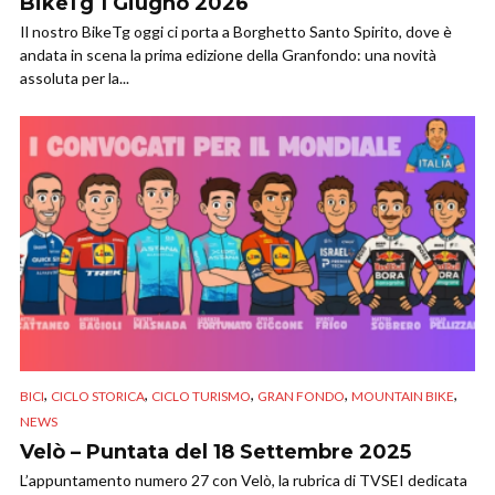
BikeTg 1 Giugno 2026
Il nostro BikeTg oggi ci porta a Borghetto Santo Spirito, dove è
andata in scena la prima edizione della Granfondo: una novità
assoluta per la...
,
,
,
,
,
BICI
CICLO STORICA
CICLO TURISMO
GRAN FONDO
MOUNTAIN BIKE
NEWS
Velò – Puntata del 18 Settembre 2025
L’appuntamento numero 27 con Velò, la rubrica di TVSEI dedicata