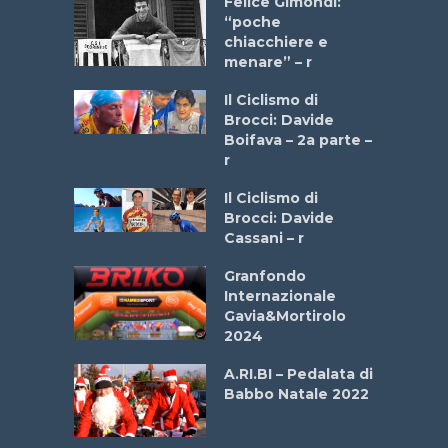
do “La
Felice Gimondi:
a Bike
“poche
 2025”
chiacchiere e
menare” – r
a
Il Ciclismo di
stelli” –
Brocci: Davide
a
Boifava – 2a parte –
r
ne
Il Ciclismo di
o
Brocci: Davide
onale San
Cassani – r
ipressa –
Aprile
Granfondo
Internazionale
Gavia&Mortirolo
e Sea –
2024
dei Poeti
A.RI.BI – Pedalata di
Babbo Natale 2022
La
 verde”