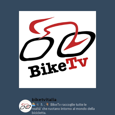
biketvitalia
.
BikeTv raccoglie tutte le
realtà’ che ruotano intorno al mondo della
bicicletta.