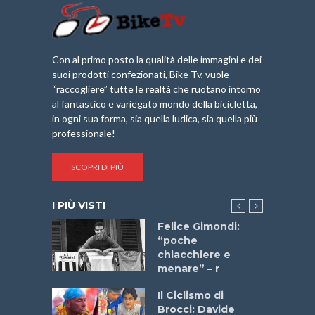
Con al primo posto la qualità delle immagini e dei
suoi prodotti confezionati, Bike Tv, vuole
“raccogliere” tutte le realtà che ruotano intorno
al fantastico e variegato mondo della bicicletta,
in ogni sua forma, sia quella ludica, sia quella più
professionale!
SCOPRI DI PIÙ
I PIÙ VISTI
do “La
Felice Gimondi:
a Bike
“poche
 2025”
chiacchiere e
menare” – r
a
Il Ciclismo di
stelli” –
Brocci: Davide