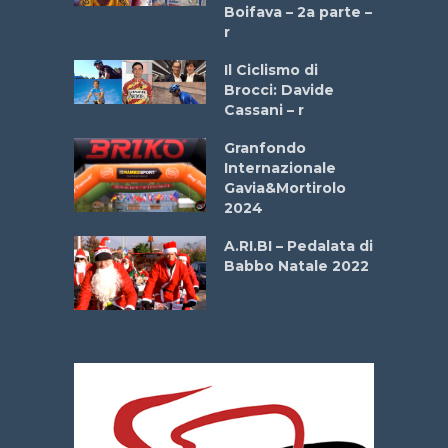
a
Boifava – 2a parte –
r
ne
Il Ciclismo di
o
Brocci: Davide
onale San
Cassani – r
ipressa –
Aprile
Granfondo
Internazionale
Gavia&Mortirolo
e Sea –
2024
dei Poeti
A.RI.BI – Pedalata di
Babbo Natale 2022
La
 verde”