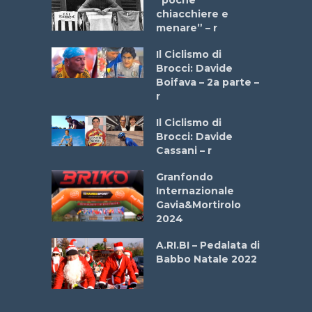
 2025”
chiacchiere e
menare” – r
a
Il Ciclismo di
stelli” –
Brocci: Davide
a
Boifava – 2a parte –
r
ne
Il Ciclismo di
o
Brocci: Davide
onale San
Cassani – r
ipressa –
Aprile
Granfondo
Internazionale
Gavia&Mortirolo
e Sea –
2024
dei Poeti
A.RI.BI – Pedalata di
Babbo Natale 2022
La
 verde”