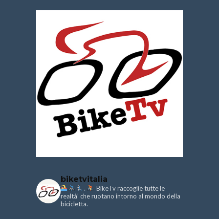
biketvitalia
.
BikeTv raccoglie tutte le
realtà’ che ruotano intorno al mondo della
bicicletta.