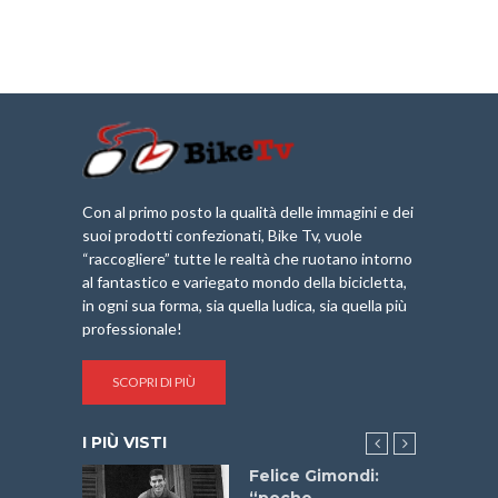
Con al primo posto la qualità delle immagini e dei
suoi prodotti confezionati, Bike Tv, vuole
“raccogliere” tutte le realtà che ruotano intorno
al fantastico e variegato mondo della bicicletta,
in ogni sua forma, sia quella ludica, sia quella più
professionale!
SCOPRI DI PIÙ
I PIÙ VISTI
do “La
Felice Gimondi:
a Bike
“poche