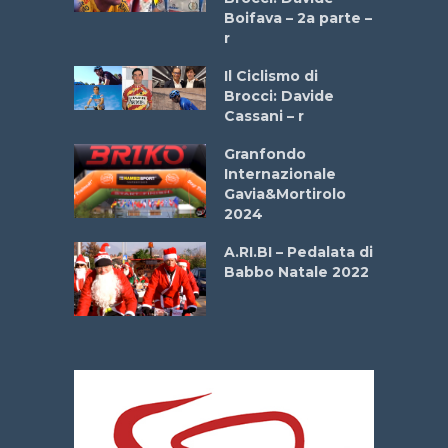
a
Boifava – 2a parte –
r
ne
Il Ciclismo di
o
Brocci: Davide
onale San
Cassani – r
ipressa –
Aprile
Granfondo
Internazionale
Gavia&Mortirolo
e Sea –
2024
dei Poeti
A.RI.BI – Pedalata di
Babbo Natale 2022
La
 verde”