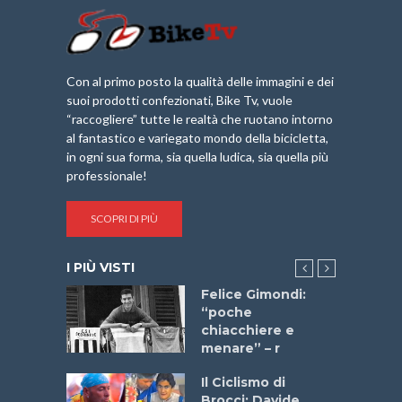
Con al primo posto la qualità delle immagini e dei
suoi prodotti confezionati, Bike Tv, vuole
“raccogliere” tutte le realtà che ruotano intorno
al fantastico e variegato mondo della bicicletta,
in ogni sua forma, sia quella ludica, sia quella più
professionale!
SCOPRI DI PIÙ
I PIÙ VISTI
do “La
Felice Gimondi:
a Bike
“poche
 2025”
chiacchiere e
menare” – r
a
Il Ciclismo di
stelli” –
Brocci: Davide