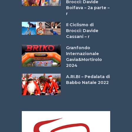
Brocci: Davide
a
Boifava – 2a parte –
r
ne
Il Ciclismo di
o
Brocci: Davide
onale San
Cassani – r
ipressa –
Aprile
Granfondo
Internazionale
Gavia&Mortirolo
e Sea –
2024
dei Poeti
A.RI.BI – Pedalata di
Babbo Natale 2022
La
 verde”