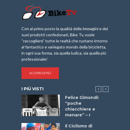
Con al primo posto la qualità delle immagini e dei
suoi prodotti confezionati, Bike Tv, vuole
“raccogliere” tutte le realtà che ruotano intorno
al fantastico e variegato mondo della bicicletta,
in ogni sua forma, sia quella ludica, sia quella più
professionale!
SCOPRI DI PIÙ
I PIÙ VISTI
do “La
Felice Gimondi:
a Bike
“poche
 2025”
chiacchiere e
menare” – r
a
Il Ciclismo di
stelli” –