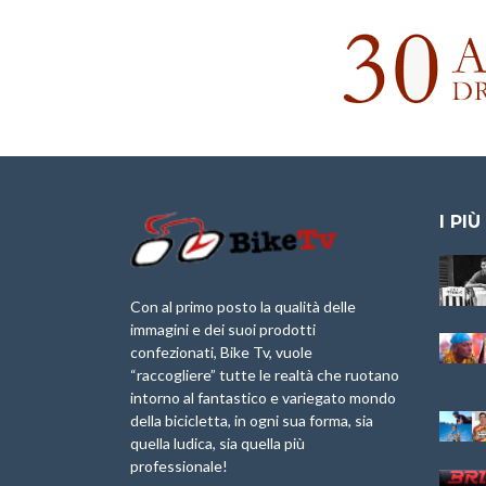
I PIÙ
Granfondo
Aspettando “La
Internazionale
Pellegrina Bike
Briko Torino – 11
Marathon 2025”
Con al primo posto la qualità delle
Maggio 2025 – r
immagini e dei suoi prodotti
IX Ed. “Tra
confezionati, Bike Tv, vuole
Granfondo
Borghi&Castelli” –
“raccogliere” tutte le realtà che ruotano
Internazionale
Anteprima
intorno al fantastico e variegato mondo
Laigueglia 22
della bicicletta, in ogni sua forma, sia
Febbraio 2026
1a Edizione
Granfondo
quella ludica, sia quella più
Minerva Edizioni e
Internazionale San
professionale!
Giancarlo Brocci
Lorenzo Cipressa –