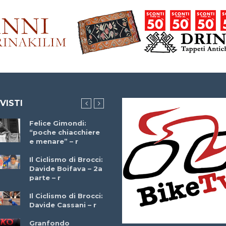
 VISTI
Felice Gimondi:
Brocci Incontra
“poche chiacchiere
Giuseppe Martinell
e menare” – r
– r
Il Ciclismo di Brocci:
Davide Boifava – 2a
Che cos’è il
parte – r
triathlon? Con
Simone Diamantini
Il Ciclismo di Brocci:
– r
Davide Cassani – r
2a BITRAIL 23
Granfondo
Marzo 2025 – Bosc