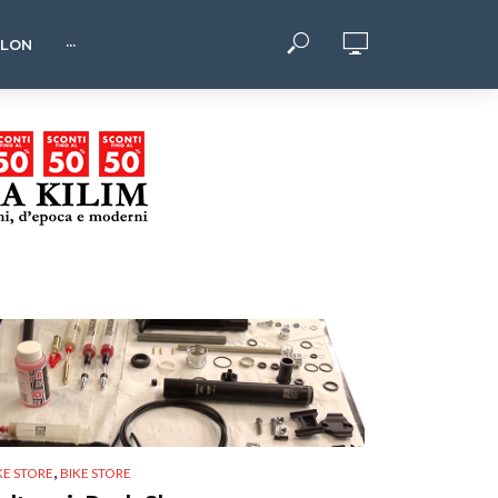
HLON
···
,
KE STORE
BIKE STORE