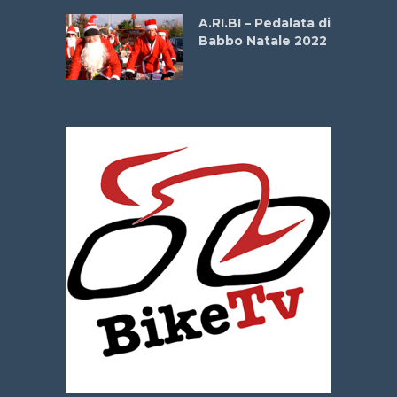
A.RI.BI – Pedalata di
Babbo Natale 2022
La
 verde”