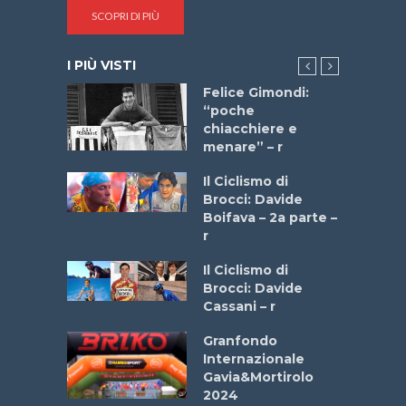
SCOPRI DI PIÙ
I PIÙ VISTI
do “La
Felice Gimondi:
a Bike
“poche
 2025”
chiacchiere e
menare” – r
a
Il Ciclismo di
stelli” –
Brocci: Davide
a
Boifava – 2a parte –
r
ne
Il Ciclismo di
o
Brocci: Davide
onale San
Cassani – r
ipressa –
Aprile
Granfondo
Internazionale
Gavia&Mortirolo
e Sea –
2024
dei Poeti