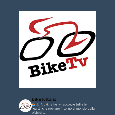
biketvitalia
.
BikeTv raccoglie tutte le
realtà’ che ruotano intorno al mondo della
bicicletta.