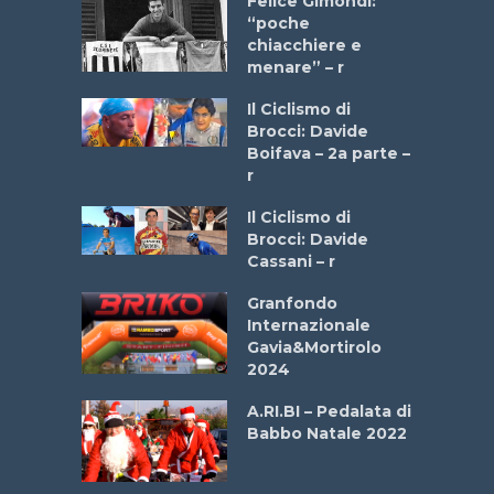
do “La
Felice Gimondi:
a Bike
“poche
 2025”
chiacchiere e
menare” – r
a
Il Ciclismo di
stelli” –
Brocci: Davide
a
Boifava – 2a parte –
r
ne
Il Ciclismo di
o
Brocci: Davide
onale San
Cassani – r
ipressa –
Aprile
Granfondo
Internazionale
Gavia&Mortirolo
e Sea –
2024
dei Poeti
A.RI.BI – Pedalata di
Babbo Natale 2022
La
 verde”