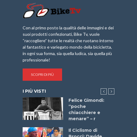
Con al primo posto la qualità delle immagini e dei
suoi prodotti confezionati, Bike Tv, vuole
“raccogliere” tutte le realtà che ruotano intorno
al fantastico e variegato mondo della bicicletta,
in ogni sua forma, sia quella ludica, sia quella più
professionale!
SCOPRI DI PIÙ
I PIÙ VISTI
do “La
Felice Gimondi:
a Bike
“poche
 2025”
chiacchiere e
menare” – r
a
Il Ciclismo di
stelli” –
Brocci: Davide