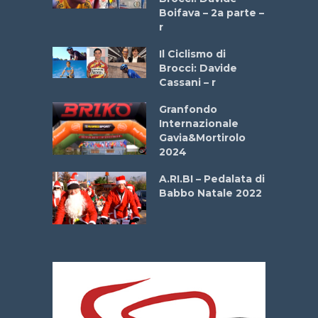
a
Boifava – 2a parte –
r
ne
Il Ciclismo di
o
Brocci: Davide
onale San
Cassani – r
ipressa –
Aprile
Granfondo
Internazionale
Gavia&Mortirolo
e Sea –
2024
dei Poeti
A.RI.BI – Pedalata di
Babbo Natale 2022
La
 verde”