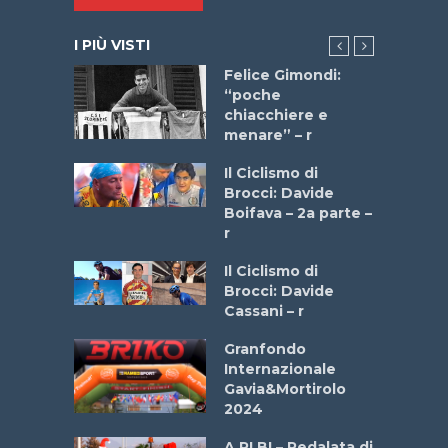
I PIÙ VISTI
do “La
Felice Gimondi:
a Bike
“poche
 2025”
chiacchiere e
menare” – r
a
Il Ciclismo di
stelli” –
Brocci: Davide
a
Boifava – 2a parte –
r
ne
Il Ciclismo di
o
Brocci: Davide
onale San
Cassani – r
ipressa –
Aprile
Granfondo
Internazionale
Gavia&Mortirolo
e Sea –
2024
dei Poeti
A.RI.BI – Pedalata di