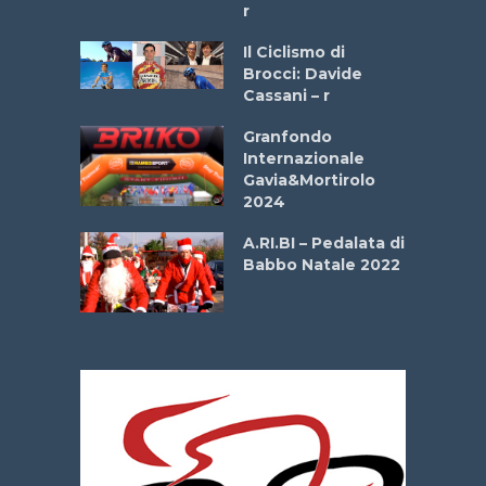
r
ne
Il Ciclismo di
o
Brocci: Davide
onale San
Cassani – r
ipressa –
Aprile
Granfondo
Internazionale
Gavia&Mortirolo
e Sea –
2024
dei Poeti
A.RI.BI – Pedalata di
Babbo Natale 2022
La
 verde”