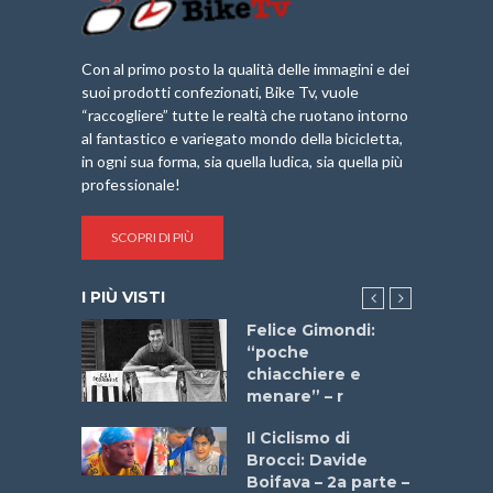
Con al primo posto la qualità delle immagini e dei
suoi prodotti confezionati, Bike Tv, vuole
“raccogliere” tutte le realtà che ruotano intorno
al fantastico e variegato mondo della bicicletta,
in ogni sua forma, sia quella ludica, sia quella più
professionale!
SCOPRI DI PIÙ
I PIÙ VISTI
do “La
Felice Gimondi:
a Bike
“poche
 2025”
chiacchiere e
menare” – r
a
Il Ciclismo di
stelli” –
Brocci: Davide
a
Boifava – 2a parte –