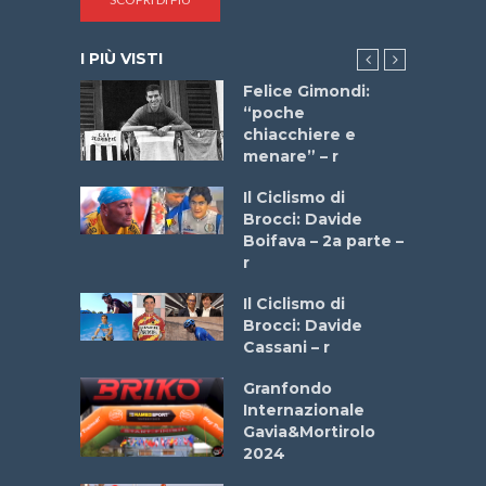
I PIÙ VISTI
do “La
Felice Gimondi:
a Bike
“poche
 2025”
chiacchiere e
menare” – r
a
Il Ciclismo di
stelli” –
Brocci: Davide
a
Boifava – 2a parte –
r
ne
Il Ciclismo di
o
Brocci: Davide
onale San
Cassani – r
ipressa –
Aprile
Granfondo
Internazionale
Gavia&Mortirolo
e Sea –
2024
dei Poeti