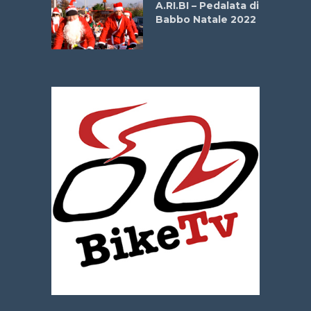
A.RI.BI – Pedalata di
Babbo Natale 2022
La
 verde”