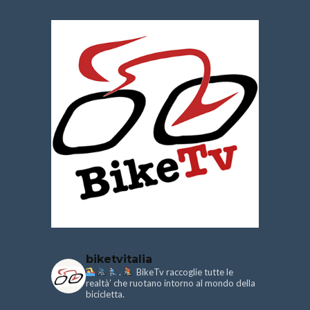
biketvitalia
.
BikeTv raccoglie tutte le
realtà’ che ruotano intorno al mondo della
bicicletta.