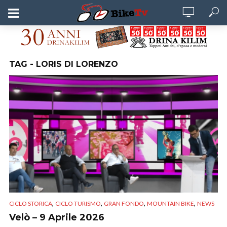
TAG - LORIS DI LORENZO
,
,
,
,
CICLO STORICA
CICLO TURISMO
GRAN FONDO
MOUNTAIN BIKE
NEWS
Velò – 9 Aprile 2026