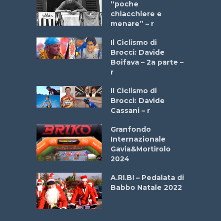
a Bike
“poche
 2025”
chiacchiere e
menare” – r
a
Il Ciclismo di
stelli” –
Brocci: Davide
a
Boifava – 2a parte –
r
ne
Il Ciclismo di
o
Brocci: Davide
onale San
Cassani – r
ipressa –
Aprile
Granfondo
Internazionale
Gavia&Mortirolo
e Sea –
2024
dei Poeti
A.RI.BI – Pedalata di
Babbo Natale 2022
La
 verde”