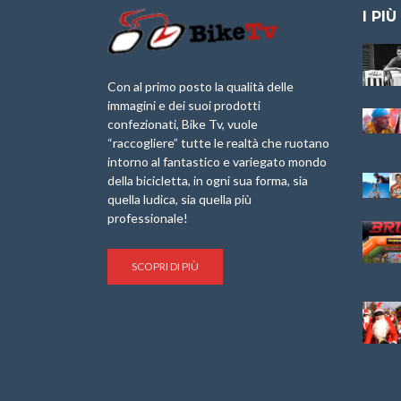
I PIÙ
Granfondo
Aspettando “La
Internazionale
Pellegrina Bike
Briko Torino – 11
Marathon 2025”
Con al primo posto la qualità delle
Maggio 2025 – r
immagini e dei suoi prodotti
IX Ed. “Tra
confezionati, Bike Tv, vuole
Granfondo
Borghi&Castelli” –
“raccogliere” tutte le realtà che ruotano
Internazionale
Anteprima
intorno al fantastico e variegato mondo
Laigueglia 22
della bicicletta, in ogni sua forma, sia
Febbraio 2026
1a Edizione
Granfondo
quella ludica, sia quella più
Minerva Edizioni e
Internazionale San
professionale!
Giancarlo Brocci
Lorenzo Cipressa –
per “Bartali l’Ultimo
Sabato 5 Aprile
Eroico” – r
2025
SCOPRI DI PIÙ
Sulle Strade di
Life on the Sea –
Graziano Battistini
Nel Golfo dei Poeti
Cinema: “La
Il Ciclismo di Brocci
bicicletta verde”
– Roberto Damiani