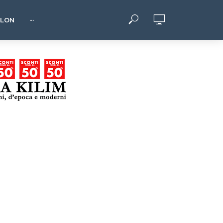
HLON
···