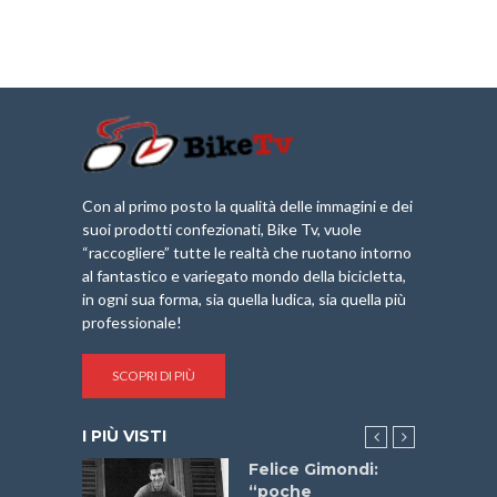
Con al primo posto la qualità delle immagini e dei
suoi prodotti confezionati, Bike Tv, vuole
“raccogliere” tutte le realtà che ruotano intorno
al fantastico e variegato mondo della bicicletta,
in ogni sua forma, sia quella ludica, sia quella più
professionale!
SCOPRI DI PIÙ
I PIÙ VISTI
do “La
Felice Gimondi:
a Bike
“poche