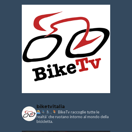
biketvitalia
.
BikeTv raccoglie tutte le
realtà’ che ruotano intorno al mondo della
bicicletta.