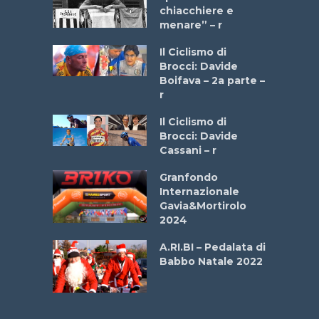
 2025”
chiacchiere e
menare” – r
a
Il Ciclismo di
stelli” –
Brocci: Davide
a
Boifava – 2a parte –
r
ne
Il Ciclismo di
o
Brocci: Davide
onale San
Cassani – r
ipressa –
Aprile
Granfondo
Internazionale
Gavia&Mortirolo
e Sea –
2024
dei Poeti
A.RI.BI – Pedalata di
Babbo Natale 2022
La
 verde”