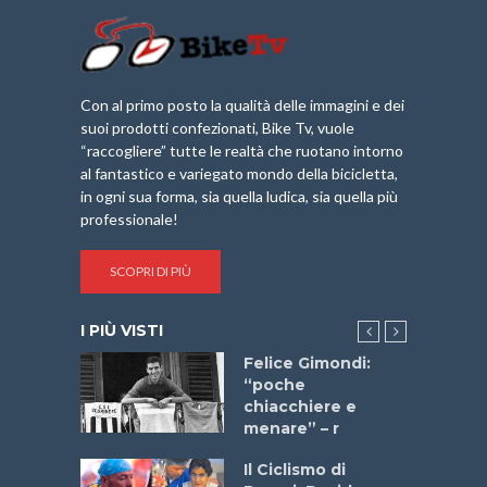
Con al primo posto la qualità delle immagini e dei
suoi prodotti confezionati, Bike Tv, vuole
“raccogliere” tutte le realtà che ruotano intorno
al fantastico e variegato mondo della bicicletta,
in ogni sua forma, sia quella ludica, sia quella più
professionale!
SCOPRI DI PIÙ
I PIÙ VISTI
do “La
Felice Gimondi:
a Bike
“poche
 2025”
chiacchiere e
menare” – r
a
Il Ciclismo di
stelli” –