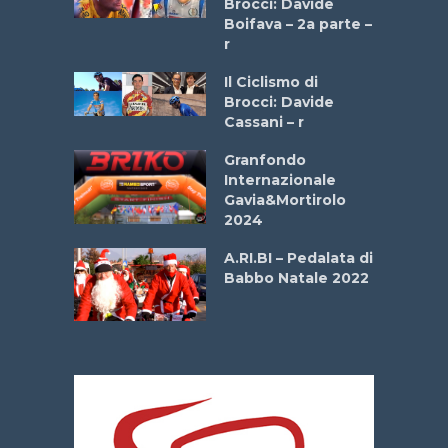
Brocci: Davide
a
Boifava – 2a parte –
r
ne
Il Ciclismo di
o
Brocci: Davide
onale San
Cassani – r
ipressa –
Aprile
Granfondo
Internazionale
Gavia&Mortirolo
e Sea –
2024
dei Poeti
A.RI.BI – Pedalata di
Babbo Natale 2022
La
 verde”