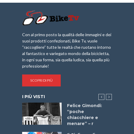
Con al primo posto la qualità delle immagini e dei
suoi prodotti confezionati, Bike Tv, vuole
“raccogliere” tutte le realtà che ruotano intorno
al fantastico e variegato mondo della bicicletta,
in ogni sua forma, sia quella ludica, sia quella più
professionale!
SCOPRI DI PIÙ
I PIÙ VISTI
do “La
Felice Gimondi:
a Bike
“poche
 2025”
chiacchiere e
menare” – r
a