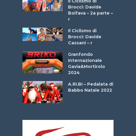
Il Ciclismo di
stelli” –
Brocci: Davide
a
Boifava – 2a parte –
r
ne
Il Ciclismo di
o
Brocci: Davide
onale San
Cassani – r
ipressa –
Aprile
Granfondo
Internazionale
Gavia&Mortirolo
e Sea –
2024
dei Poeti
A.RI.BI – Pedalata di
Babbo Natale 2022
La
 verde”