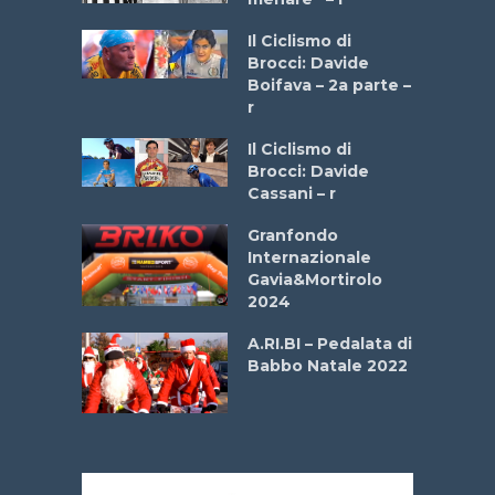
a
Il Ciclismo di
stelli” –
Brocci: Davide
a
Boifava – 2a parte –
r
ne
Il Ciclismo di
o
Brocci: Davide
onale San
Cassani – r
ipressa –
Aprile
Granfondo
Internazionale
Gavia&Mortirolo
e Sea –
2024
dei Poeti
A.RI.BI – Pedalata di
Babbo Natale 2022
La
 verde”