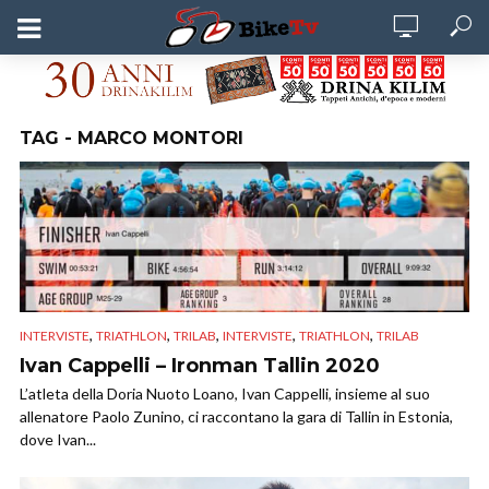
TAG - MARCO MONTORI
,
,
,
,
,
INTERVISTE
TRIATHLON
TRILAB
INTERVISTE
TRIATHLON
TRILAB
Ivan Cappelli – Ironman Tallin 2020
L’atleta della Doria Nuoto Loano, Ivan Cappelli, insieme al suo
allenatore Paolo Zunino, ci raccontano la gara di Tallin in Estonia,
dove Ivan...