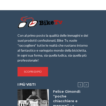
Con al primo posto la qualità delle immagini e dei
suoi prodotti confezionati, Bike Tv, vuole
“raccogliere” tutte le realtà che ruotano intorno
al fantastico e variegato mondo della bicicletta,
in ogni sua forma, sia quella ludica, sia quella più
professionale!
SCOPRI DI PIÙ
I PIÙ VISTI
do “La
Felice Gimondi:
a Bike
“poche
 2025”
chiacchiere e
menare” – r