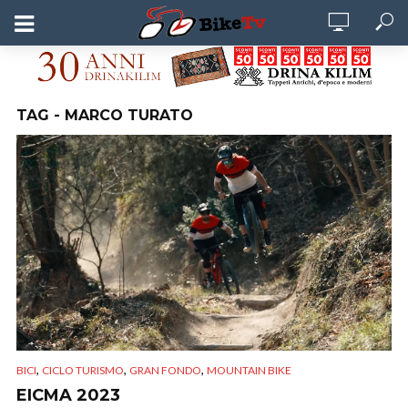
TAG - MARCO TURATO
,
,
,
BICI
CICLO TURISMO
GRAN FONDO
MOUNTAIN BIKE
EICMA 2023