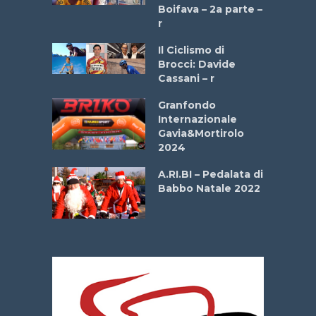
a
Boifava – 2a parte –
r
ne
Il Ciclismo di
o
Brocci: Davide
onale San
Cassani – r
ipressa –
Aprile
Granfondo
Internazionale
Gavia&Mortirolo
e Sea –
2024
dei Poeti
A.RI.BI – Pedalata di
Babbo Natale 2022
La
 verde”