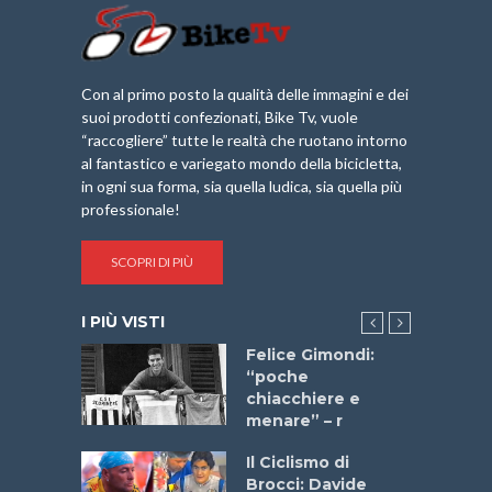
Con al primo posto la qualità delle immagini e dei
suoi prodotti confezionati, Bike Tv, vuole
“raccogliere” tutte le realtà che ruotano intorno
al fantastico e variegato mondo della bicicletta,
in ogni sua forma, sia quella ludica, sia quella più
professionale!
SCOPRI DI PIÙ
I PIÙ VISTI
do “La
Felice Gimondi:
a Bike
“poche
 2025”
chiacchiere e
menare” – r
a
Il Ciclismo di
stelli” –
Brocci: Davide