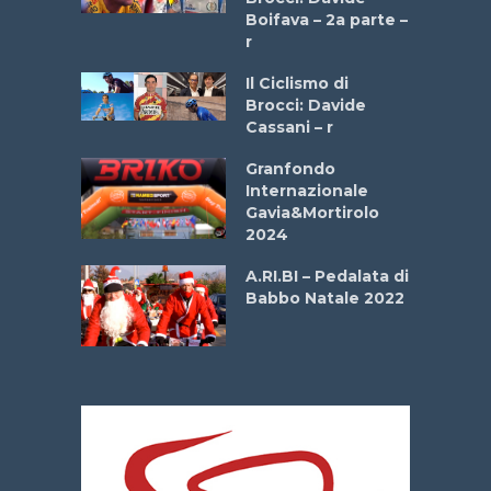
a
Boifava – 2a parte –
r
ne
Il Ciclismo di
o
Brocci: Davide
onale San
Cassani – r
ipressa –
Aprile
Granfondo
Internazionale
Gavia&Mortirolo
e Sea –
2024
dei Poeti
A.RI.BI – Pedalata di
Babbo Natale 2022
La
 verde”