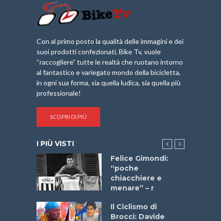
Con al primo posto la qualità delle immagini e dei
suoi prodotti confezionati, Bike Tv, vuole
“raccogliere” tutte le realtà che ruotano intorno
al fantastico e variegato mondo della bicicletta,
in ogni sua forma, sia quella ludica, sia quella più
professionale!
SCOPRI DI PIÙ
I PIÙ VISTI
do “La
Felice Gimondi:
a Bike
“poche
 2025”
chiacchiere e
menare” – r
a
Il Ciclismo di
stelli” –
Brocci: Davide