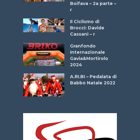
a
Boifava – 2a parte –
r
ne
Il Ciclismo di
o
Brocci: Davide
onale San
Cassani – r
ipressa –
Aprile
Granfondo
Internazionale
Gavia&Mortirolo
e Sea –
2024
dei Poeti
A.RI.BI – Pedalata di
Babbo Natale 2022
La
 verde”