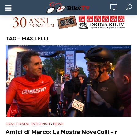
TAG - MAX LELLI
,
,
GRAN FONDO
INTERVISTE
NEWS
Amici di Marco: La Nostra NoveColli – r