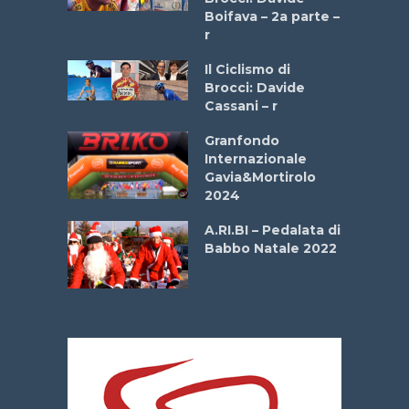
a
Boifava – 2a parte –
r
ne
Il Ciclismo di
o
Brocci: Davide
onale San
Cassani – r
ipressa –
Aprile
Granfondo
Internazionale
Gavia&Mortirolo
e Sea –
2024
dei Poeti
A.RI.BI – Pedalata di
Babbo Natale 2022
La
 verde”