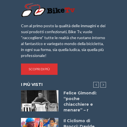
Con al primo posto la qualità delle immagini e dei
suoi prodotti confezionati, Bike Tv, vuole
“raccogliere” tutte le realtà che ruotano intorno
al fantastico e variegato mondo della bicicletta,
in ogni sua forma, sia quella ludica, sia quella più
professionale!
SCOPRI DI PIÙ
I PIÙ VISTI
do “La
Felice Gimondi:
a Bike
“poche
 2025”
chiacchiere e
menare” – r
a
Il Ciclismo di
stelli” –
Brocci: Davide