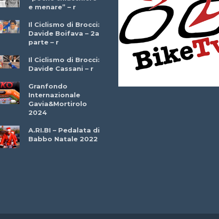
e menare” – r
– r
Il Ciclismo di Brocci:
Davide Boifava – 2a
Che cos’è il
parte – r
triathlon? Con
Simone Diamantini
Il Ciclismo di Brocci:
– r
Davide Cassani – r
2a BITRAIL 23
Granfondo
Marzo 2025 – Bosc
Internazionale
Comunale di
Gavia&Mortirolo
Bitonto (Ba)
2024
Ottavio Bottechia 
A.RI.BI – Pedalata di
Versione Integrale 
Babbo Natale 2022
r
GF Città di Loano
2022: Buona la
Prima