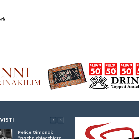
vrà
 VISTI
Felice Gimondi:
Brocci Incontra
“poche chiacchiere
Giuseppe Martinell