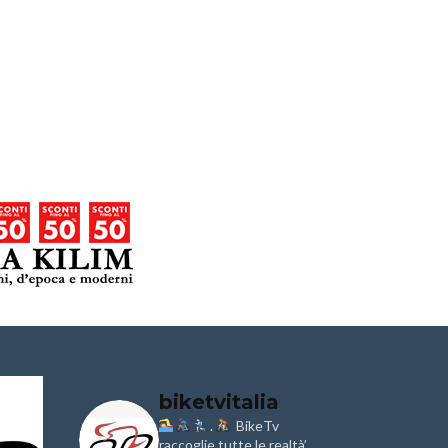
biketvitalia
.
BikeTv
Granfondo
Aspettando
i
Internazionale
raccoglie tutte le realtà’
Pellegrina B