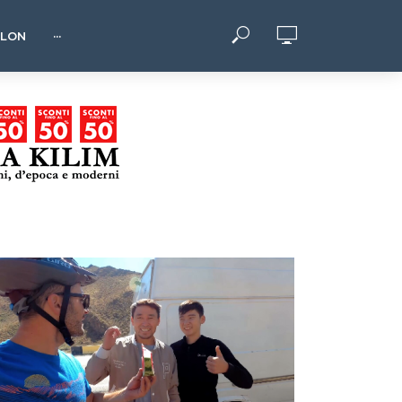
HLON
···