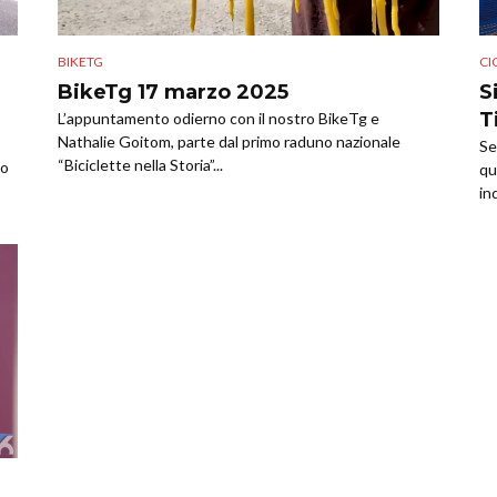
BIKETG
CI
BikeTg 17 marzo 2025
S
T
L’appuntamento odierno con il nostro BikeTg e
Nathalie Goitom, parte dal primo raduno nazionale
Se
“Biciclette nella Storia”...
io
qu
in