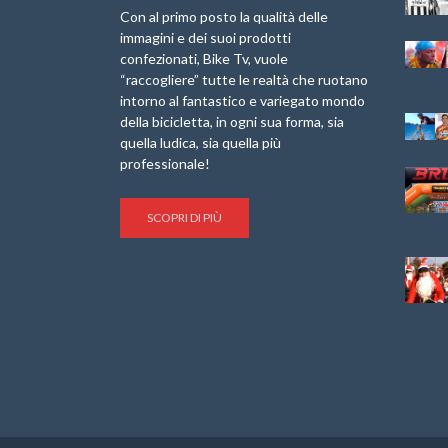
Laigueglia 22
Marathon 2025”
Con al primo posto la qualità delle
Febbraio 2026
immagini e dei suoi prodotti
IX Ed. “Tra
confezionati, Bike Tv, vuole
Granfondo
Borghi&Castelli” –
“raccogliere” tutte le realtà che ruotano
Internazionale
Anteprima
intorno al fantastico e variegato mondo
Briko Torino – 11
della bicicletta, in ogni sua forma, sia
Maggio 2025 – r
1a Edizione
Granfondo
quella ludica, sia quella più
Minerva Edizioni e
Internazionale San
professionale!
Giancarlo Brocci
Lorenzo Cipressa –
per “Bartali l’Ultimo
Sabato 5 Aprile
Eroico” – r
2025
SCOPRI DI PIÙ
Sulle Strade di
Life on the Sea –
Graziano Battistini
Nel Golfo dei Poeti
Cinema: “La
Il Ciclismo di Brocci
bicicletta verde”
– Roberto Damiani