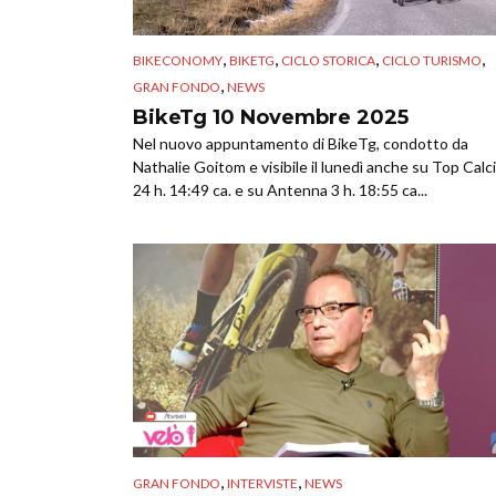
,
,
,
,
BIKECONOMY
BIKETG
CICLO STORICA
CICLO TURISMO
,
GRAN FONDO
NEWS
BikeTg 10 Novembre 2025
Nel nuovo appuntamento di BikeTg, condotto da
Nathalie Goitom e visibile il lunedì anche su Top Calc
24 h. 14:49 ca. e su Antenna 3 h. 18:55 ca...
,
,
GRAN FONDO
INTERVISTE
NEWS