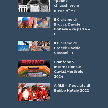
a Bike
“poche
 2025”
chiacchiere e
menare” – r
a
Il Ciclismo di
stelli” –
Brocci: Davide
a
Boifava – 2a parte –
r
ne
Il Ciclismo di
o
Brocci: Davide
onale San
Cassani – r
ipressa –
Aprile
Granfondo
Internazionale
Gavia&Mortirolo
e Sea –
2024
dei Poeti
A.RI.BI – Pedalata di
Babbo Natale 2022
La
 verde”