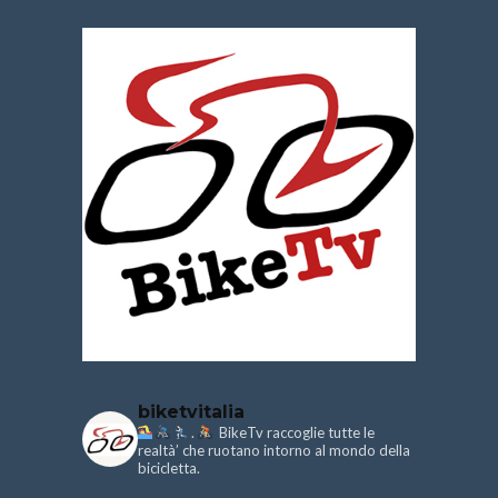
biketvitalia
.
BikeTv raccoglie tutte le
realtà’ che ruotano intorno al mondo della
bicicletta.