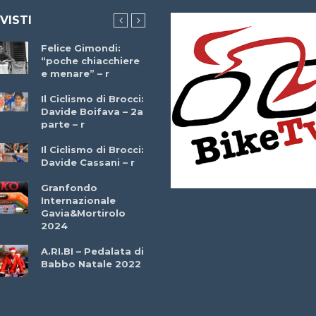
 VISTI
Felice Gimondi:
Brocci Incontra
“poche chiacchiere
Giuseppe Martinell
e menare” – r
– r
Il Ciclismo di Brocci:
Davide Boifava – 2a
Che cos’è il
parte – r
triathlon? Con
Simone Diamantini
Il Ciclismo di Brocci:
– r
Davide Cassani – r
2a BITRAIL 23
Granfondo
Marzo 2025 – Bosc
Internazionale
Comunale di
Gavia&Mortirolo
Bitonto (Ba)
2024
Ottavio Bottechia 
A.RI.BI – Pedalata di
Versione Integrale 
Babbo Natale 2022
r
GF Città di Loano
2022: Buona la