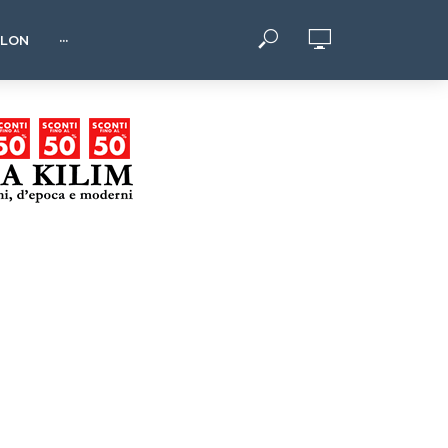
HLON
···