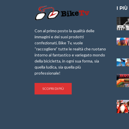
I PIÙ
Granfondo
Aspettando “La
Internazionale
Pellegrina Bike
Laigueglia 22
Marathon 2025”
Con al primo posto la qualità delle
Febbraio 2026
immagini e dei suoi prodotti
IX Ed. “Tra
confezionati, Bike Tv, vuole
Granfondo
Borghi&Castelli” –
“raccogliere” tutte le realtà che ruotano
Internazionale
Anteprima
intorno al fantastico e variegato mondo
Briko Torino – 11
della bicicletta, in ogni sua forma, sia
Maggio 2025 – r
1a Edizione
Granfondo
quella ludica, sia quella più
Minerva Edizioni e
Internazionale San
professionale!
Giancarlo Brocci
Lorenzo Cipressa –
per “Bartali l’Ultimo
Sabato 5 Aprile
Eroico” – r
2025
SCOPRI DI PIÙ
Sulle Strade di
Life on the Sea –
Graziano Battistini
Nel Golfo dei Poeti
Cinema: “La
Il Ciclismo di Brocci
bicicletta verde”
– Roberto Damiani