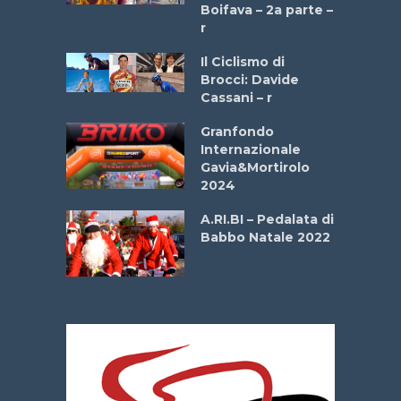
a
Boifava – 2a parte –
r
ne
Il Ciclismo di
o
Brocci: Davide
onale San
Cassani – r
ipressa –
Aprile
Granfondo
Internazionale
Gavia&Mortirolo
e Sea –
2024
dei Poeti
A.RI.BI – Pedalata di
Babbo Natale 2022
La
 verde”