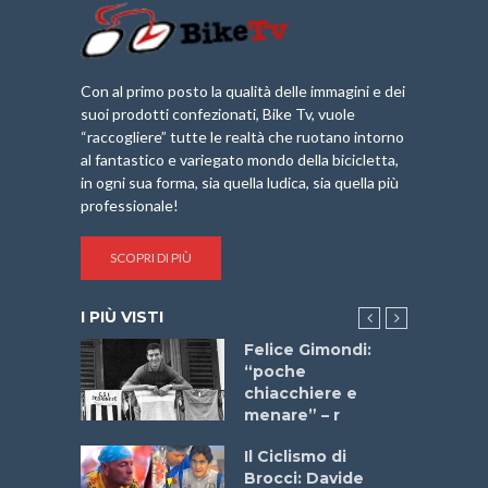
Con al primo posto la qualità delle immagini e dei
suoi prodotti confezionati, Bike Tv, vuole
“raccogliere” tutte le realtà che ruotano intorno
al fantastico e variegato mondo della bicicletta,
in ogni sua forma, sia quella ludica, sia quella più
professionale!
SCOPRI DI PIÙ
I PIÙ VISTI
do “La
Felice Gimondi:
a Bike
“poche
 2025”
chiacchiere e
menare” – r
a
Il Ciclismo di
stelli” –
Brocci: Davide