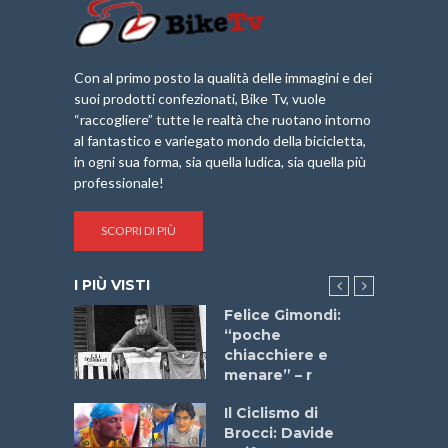
Con al primo posto la qualità delle immagini e dei
suoi prodotti confezionati, Bike Tv, vuole
“raccogliere” tutte le realtà che ruotano intorno
al fantastico e variegato mondo della bicicletta,
in ogni sua forma, sia quella ludica, sia quella più
professionale!
SCOPRI DI PIÙ
I PIÙ VISTI
do “La
Felice Gimondi:
a Bike
“poche
 2025”
chiacchiere e
menare” – r
a
Il Ciclismo di
stelli” –
Brocci: Davide
a