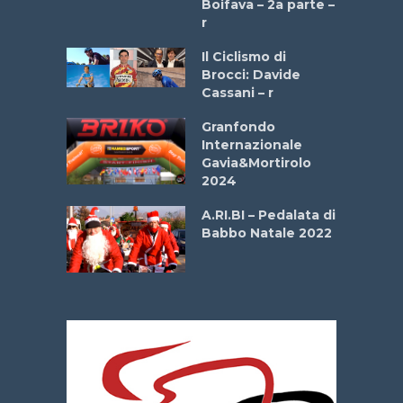
Boifava – 2a parte –
r
ne
Il Ciclismo di
o
Brocci: Davide
onale San
Cassani – r
ipressa –
Aprile
Granfondo
Internazionale
Gavia&Mortirolo
e Sea –
2024
dei Poeti
A.RI.BI – Pedalata di
Babbo Natale 2022
La
 verde”