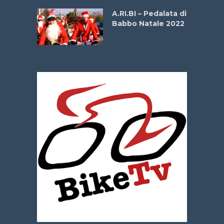
A.RI.BI – Pedalata di
Babbo Natale 2022
La
 verde”