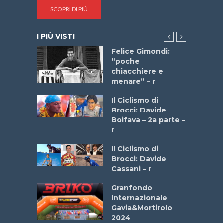
SCOPRI DI PIÙ
I PIÙ VISTI
do “La
Felice Gimondi:
a Bike
“poche
 2025”
chiacchiere e
menare” – r
a
Il Ciclismo di
stelli” –
Brocci: Davide
a
Boifava – 2a parte –
r
ne
Il Ciclismo di
o
Brocci: Davide
onale San
Cassani – r
ipressa –
Aprile
Granfondo
Internazionale
Gavia&Mortirolo
e Sea –
2024
dei Poeti