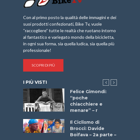
Con al primo posto la qualità delle immagini e dei
suoi prodotti confezionati, Bike Tv, vuole
“raccogliere” tutte le realtà che ruotano intorno
al fantastico e variegato mondo della bicicletta,
in ogni sua forma, sia quella ludica, sia quella più
professionale!
SCOPRI DI PIÙ
I PIÙ VISTI
do “La
Felice Gimondi:
a Bike
“poche
 2025”
chiacchiere e
menare” – r
a
Il Ciclismo di
stelli” –
Brocci: Davide
a
Boifava – 2a parte –