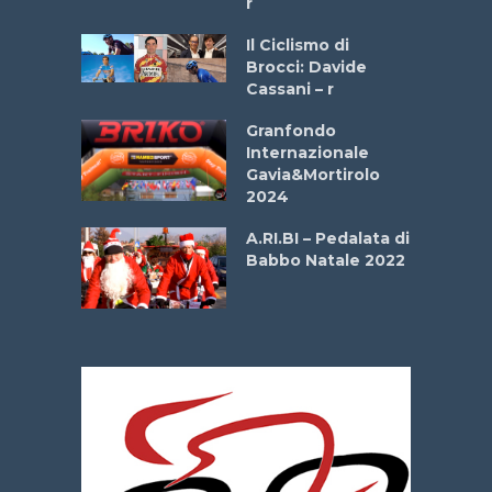
r
ne
Il Ciclismo di
o
Brocci: Davide
onale San
Cassani – r
ipressa –
Aprile
Granfondo
Internazionale
Gavia&Mortirolo
e Sea –
2024
dei Poeti
A.RI.BI – Pedalata di
Babbo Natale 2022
La
 verde”