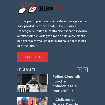
Con al primo posto la qualità delle immagini e dei
suoi prodotti confezionati, Bike Tv, vuole
“raccogliere” tutte le realtà che ruotano intorno
al fantastico e variegato mondo della bicicletta,
in ogni sua forma, sia quella ludica, sia quella più
professionale!
SCOPRI DI PIÙ
I PIÙ VISTI
do “La
Felice Gimondi:
a Bike
“poche
 2025”
chiacchiere e
menare” – r
a
Il Ciclismo di
stelli” –
Brocci: Davide