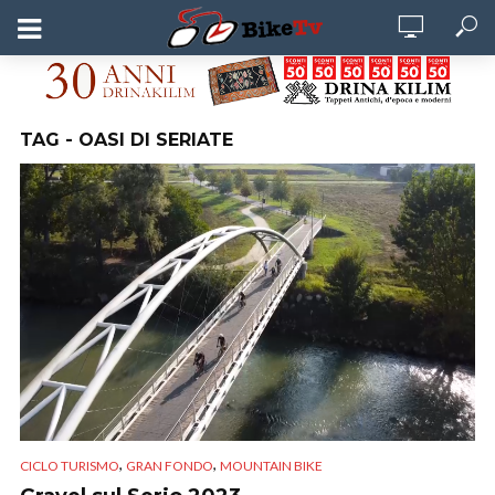
TAG - OASI DI SERIATE
,
,
CICLO TURISMO
GRAN FONDO
MOUNTAIN BIKE