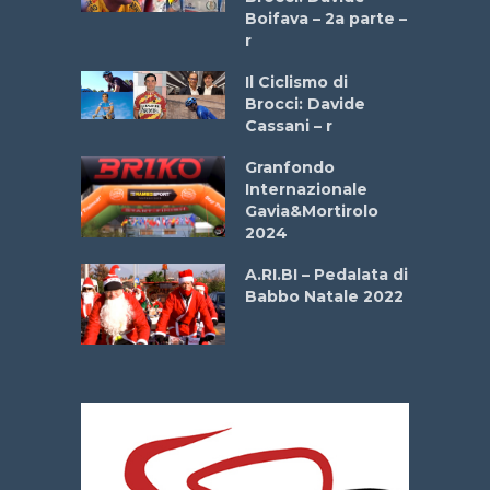
a
Boifava – 2a parte –
r
ne
Il Ciclismo di
o
Brocci: Davide
onale San
Cassani – r
ipressa –
Aprile
Granfondo
Internazionale
Gavia&Mortirolo
e Sea –
2024
dei Poeti
A.RI.BI – Pedalata di
Babbo Natale 2022
La
 verde”