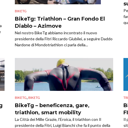
s
Pe
BIKETG
fa
BikeTg: Triathlon – Gran Fondo El
qua
Diablo – Azimove
a
e
Nel nostro BikeTg abbiamo incontrato il nuovo
presidente della Fitri Riccardo Giubilei, a seguire Daddo
Nardone di Mondotriathlon ci parla della...
,
BIKETG
BIKETG
TR
g
BikeTg – beneficenza, gare,
B
triathlon, smart mobility
F
La Città dei Mille Grazie, l’Eroica, il triathlon con Il
Il
presidente della Fitri, Luigi Bianchi che fa il punto della
si