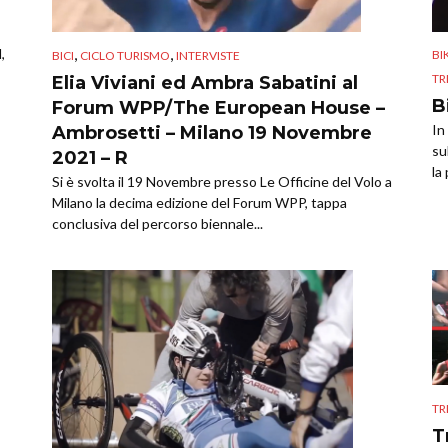
,
,
,
B
BICI
CICLO TURISMO
INTERVISTE
TR
Elia Viviani ed Ambra Sabatini al
B
Forum WPP/The European House –
In
Ambrosetti – Milano 19 Novembre
su
2021 – R
la
Si è svolta il 19 Novembre presso Le Officine del Volo a
Milano la decima edizione del Forum WPP, tappa
conclusiva del percorso biennale...
TR
T