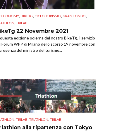
,
,
,
,
IKECONOMY
BIKETG
CICLO TURISMO
GRAN FONDO
,
IATHLON
TRILAB
ikeTg 22 Novembre 2021
 questa edizione odierna del nostro BikeTg, il servizio
l Forum WPP di Milano dello scorso 19 novembre con
 presenza del ministro del turismo...
,
,
,
IATHLON
TRILAB
TRIATHLON
TRILAB
riathlon alla ripartenza con Tokyo