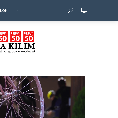
HLON
···