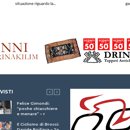
situazione riguardo la...
ga
 VISTI
Felice Gimondi:
Brocci Incontra
“poche chiacchiere
Giuseppe Martinell
e menare” – r
– r
Il Ciclismo di Brocci:
Davide Boifava – 2a