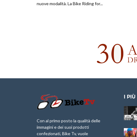
nuove modalità. La Bike Riding for...
I PIÙ
Granfondo
Aspettando “La
Internazionale
Pellegrina Bike
Briko Torino – 11
Marathon 2025”
Con al primo posto la qualità delle
Maggio 2025 – r
immagini e dei suoi prodotti
IX Ed. “Tra
confezionati, Bike Tv, vuole
Granfondo
Borghi&Castelli” –