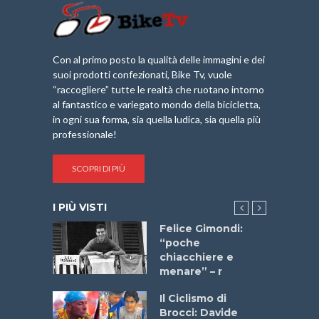
Con al primo posto la qualità delle immagini e dei
suoi prodotti confezionati, Bike Tv, vuole
“raccogliere” tutte le realtà che ruotano intorno
al fantastico e variegato mondo della bicicletta,
in ogni sua forma, sia quella ludica, sia quella più
professionale!
SCOPRI DI PIÙ
I PIÙ VISTI
do “La
Felice Gimondi:
a Bike
“poche
 2025”
chiacchiere e
menare” – r
a
Il Ciclismo di
stelli” –
Brocci: Davide