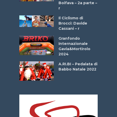
a
Boifava – 2a parte –
r
ne
Il Ciclismo di
o
Brocci: Davide
onale San
Cassani – r
ipressa –
Aprile
Granfondo
Internazionale
Gavia&Mortirolo
e Sea –
2024
dei Poeti
A.RI.BI – Pedalata di
Babbo Natale 2022
La
 verde”