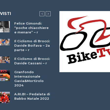
 VISTI
Felice Gimondi:
Brocci Incontra
“poche chiacchiere
Giuseppe Martinell
e menare” – r
– r
Il Ciclismo di Brocci:
Davide Boifava – 2a
Che cos’è il
parte – r
triathlon? Con
Simone Diamantini
Il Ciclismo di Brocci:
– r
Davide Cassani – r
2a BITRAIL 23
Granfondo
Marzo 2025 – Bosc
Internazionale
Comunale di
Gavia&Mortirolo
Bitonto (Ba)
2024
Ottavio Bottechia 
A.RI.BI – Pedalata di
Versione Integrale 
Babbo Natale 2022
r
GF Città di Loano