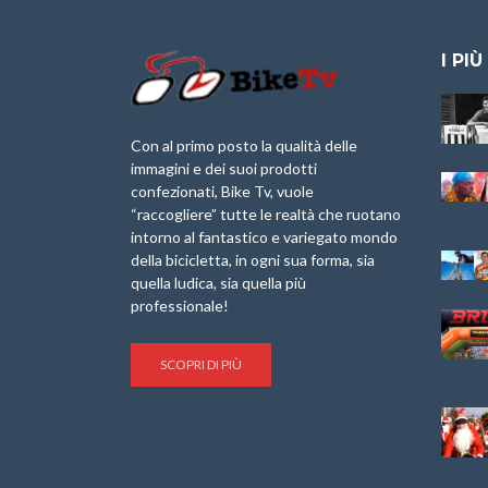
I PIÙ
Granfondo
Aspettando “La
Internazionale
Pellegrina Bike
Laigueglia 22
Marathon 2025”
Con al primo posto la qualità delle
Febbraio 2026
immagini e dei suoi prodotti
IX Ed. “Tra
confezionati, Bike Tv, vuole
Granfondo
Borghi&Castelli” –
“raccogliere” tutte le realtà che ruotano
Internazionale
Anteprima
intorno al fantastico e variegato mondo
Briko Torino – 11
della bicicletta, in ogni sua forma, sia
Maggio 2025 – r
1a Edizione
Granfondo
quella ludica, sia quella più
Minerva Edizioni e
Internazionale San
professionale!
Giancarlo Brocci
Lorenzo Cipressa –
per “Bartali l’Ultimo
Sabato 5 Aprile
Eroico” – r
2025
SCOPRI DI PIÙ
Sulle Strade di
Life on the Sea –
Graziano Battistini
Nel Golfo dei Poeti
Cinema: “La
Il Ciclismo di Brocci
bicicletta verde”
– Roberto Damiani