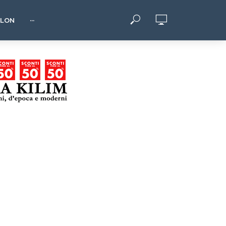
HLON
···