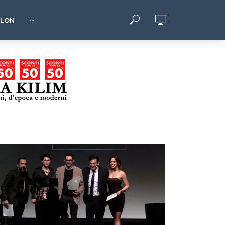
HLON
···