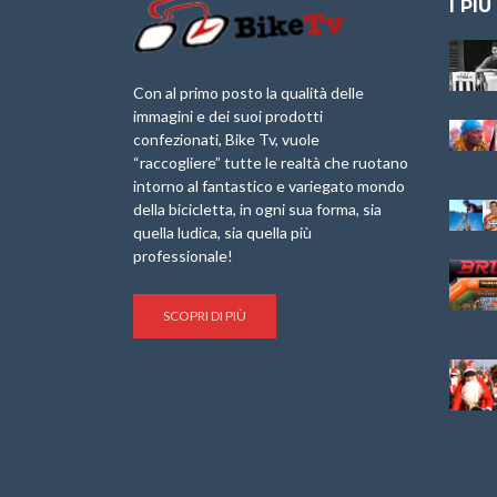
I PIÙ
Granfondo
Aspettando “La
Internazionale
Pellegrina Bike
Briko Torino – 11
Marathon 2025”
Con al primo posto la qualità delle
Maggio 2025 – r
immagini e dei suoi prodotti
IX Ed. “Tra
confezionati, Bike Tv, vuole
Granfondo
Borghi&Castelli” –
“raccogliere” tutte le realtà che ruotano
Internazionale
Anteprima
intorno al fantastico e variegato mondo
Laigueglia 22
della bicicletta, in ogni sua forma, sia
Febbraio 2026
1a Edizione
Granfondo
quella ludica, sia quella più
Minerva Edizioni e
Internazionale San
professionale!
Giancarlo Brocci
Lorenzo Cipressa –
per “Bartali l’Ultimo
Sabato 5 Aprile
Eroico” – r
2025
SCOPRI DI PIÙ
Sulle Strade di
Life on the Sea –
Graziano Battistini
Nel Golfo dei Poeti
Cinema: “La
Il Ciclismo di Brocci
bicicletta verde”
– Roberto Damiani