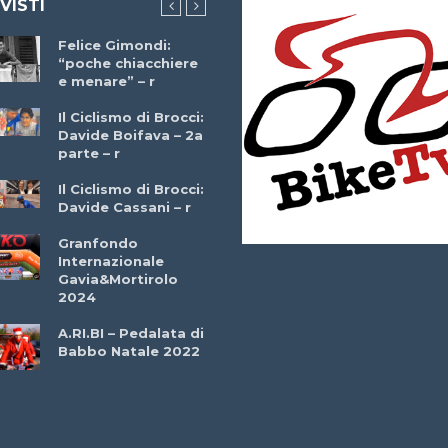
 VISTI
Felice Gimondi:
Brocci Incontra
“poche chiacchiere
Giuseppe Martinell
e menare” – r
– r
Il Ciclismo di Brocci:
Davide Boifava – 2a
Che cos’è il
parte – r
triathlon? Con
Simone Diamantini
Il Ciclismo di Brocci:
– r
Davide Cassani – r
2a BITRAIL 23
Granfondo
Marzo 2025 – Bosc
Internazionale
Comunale di
Gavia&Mortirolo
Bitonto (Ba)
2024
Ottavio Bottechia 
A.RI.BI – Pedalata di
Versione Integrale 
Babbo Natale 2022
r
GF Città di Loano
2022: Buona la
Prima