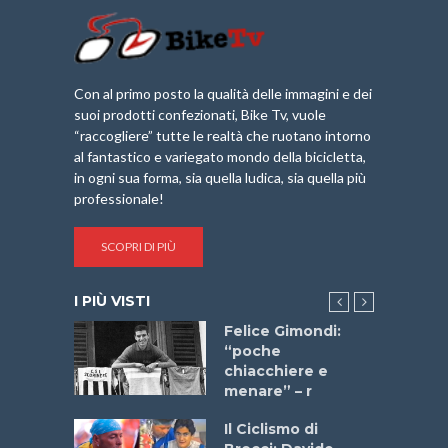
Con al primo posto la qualità delle immagini e dei
suoi prodotti confezionati, Bike Tv, vuole
“raccogliere” tutte le realtà che ruotano intorno
al fantastico e variegato mondo della bicicletta,
in ogni sua forma, sia quella ludica, sia quella più
professionale!
SCOPRI DI PIÙ
I PIÙ VISTI
do “La
Felice Gimondi:
a Bike
“poche
 2025”
chiacchiere e
menare” – r
a
Il Ciclismo di
stelli” –