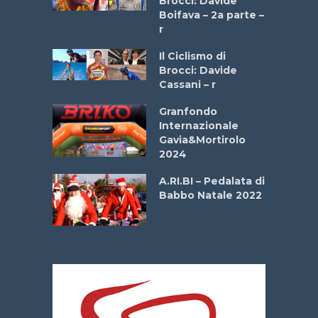
Brocci: Davide
a
Boifava – 2a parte –
r
ne
Il Ciclismo di
o
Brocci: Davide
onale San
Cassani – r
ipressa –
Aprile
Granfondo
Internazionale
Gavia&Mortirolo
e Sea –
2024
dei Poeti
A.RI.BI – Pedalata di
Babbo Natale 2022
La
 verde”