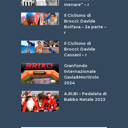
menare” – r
a
Il Ciclismo di
stelli” –
Brocci: Davide
a
Boifava – 2a parte –
r
ne
Il Ciclismo di
o
Brocci: Davide
onale San
Cassani – r
ipressa –
Aprile
Granfondo
Internazionale
Gavia&Mortirolo
e Sea –
2024
dei Poeti
A.RI.BI – Pedalata di
Babbo Natale 2022
La
 verde”