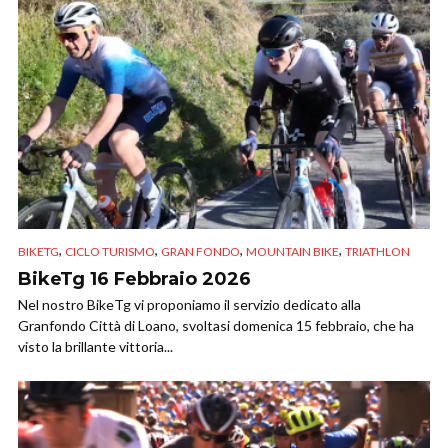
,
,
,
,
BIKETG
CICLO TURISMO
GRAN FONDO
MOUNTAIN BIKE
TRIATHLON
BikeTg 16 Febbraio 2026
Nel nostro BikeTg vi proponiamo il servizio dedicato alla
Granfondo Città di Loano, svoltasi domenica 15 febbraio, che ha
visto la brillante vittoria...