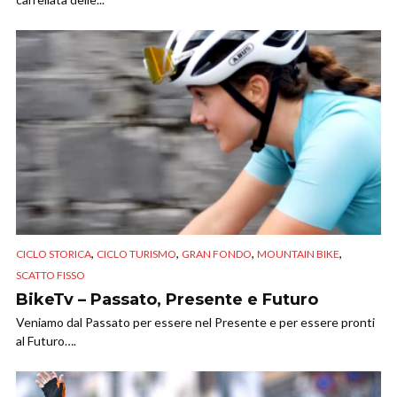
,
,
,
,
CICLO STORICA
CICLO TURISMO
GRAN FONDO
MOUNTAIN BIKE
SCATTO FISSO
BikeTv – Passato, Presente e Futuro
Veniamo dal Passato per essere nel Presente e per essere pronti
al Futuro….