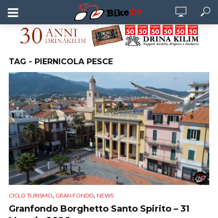
TAG - PIERNICOLA PESCE
,
,
CICLO TURISMO
GRAN FONDO
NEWS
Granfondo Borghetto Santo Spirito – 31