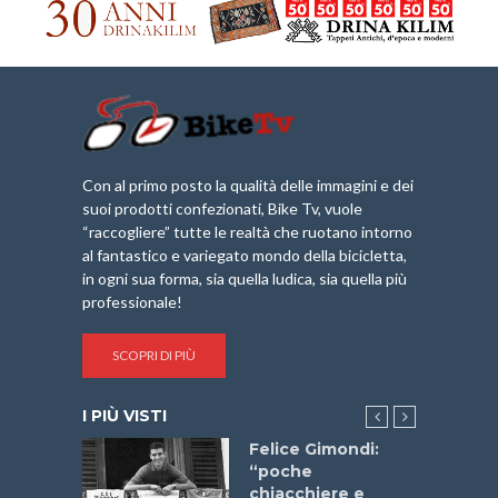
Con al primo posto la qualità delle immagini e dei
suoi prodotti confezionati, Bike Tv, vuole
“raccogliere” tutte le realtà che ruotano intorno
al fantastico e variegato mondo della bicicletta,
in ogni sua forma, sia quella ludica, sia quella più
professionale!
SCOPRI DI PIÙ
I PIÙ VISTI
do “La
Felice Gimondi:
a Bike
“poche
 2025”
chiacchiere e