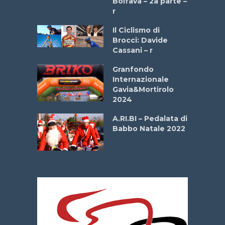
Boifava – 2a parte –
r
ne
Il Ciclismo di
o
Brocci: Davide
onale San
Cassani – r
ipressa –
Aprile
Granfondo
Internazionale
Gavia&Mortirolo
e Sea –
2024
dei Poeti
A.RI.BI – Pedalata di
Babbo Natale 2022
La
 verde”