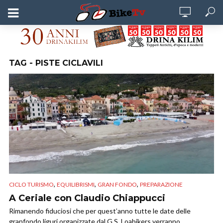
TAG - PISTE CICLAVILI
,
,
,
CICLO TURISMO
EQUILIBRISMI
GRAN FONDO
PREPARAZIONE
A Ceriale con Claudio Chiappucci
Rimanendo fiduciosi che per quest’anno tutte le date delle
granfondo liguri organizzate dal G.S. Loabikers verranno