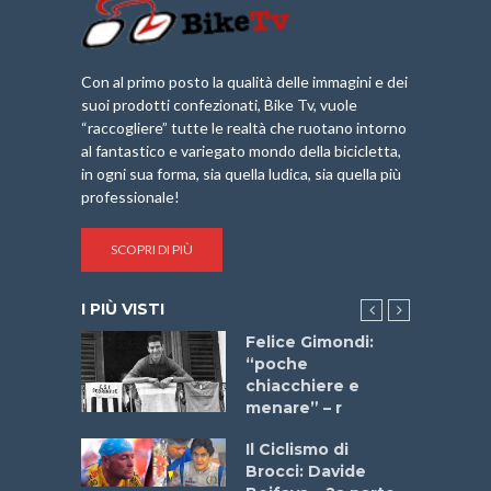
Con al primo posto la qualità delle immagini e dei
suoi prodotti confezionati, Bike Tv, vuole
“raccogliere” tutte le realtà che ruotano intorno
al fantastico e variegato mondo della bicicletta,
in ogni sua forma, sia quella ludica, sia quella più
professionale!
SCOPRI DI PIÙ
I PIÙ VISTI
do “La
Felice Gimondi:
a Bike
“poche
 2025”
chiacchiere e
menare” – r
a
Il Ciclismo di
stelli” –
Brocci: Davide
a